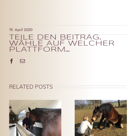
19. April 2020
TEILE DEN BEITRAG.
WÄHLE AUF WELCHER
PLATTFORM…
Facebook
Email
RELATED POSTS
MARTINA
JULIA
MIT
MIT LINE