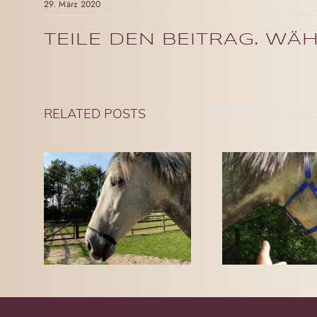
29. März 2020
TEILE DEN BEITRAG. W
RELATED POSTS
BESS
FÜHR
SPERRRIEMEN
DUR
A.D.
GUT
FÜHR