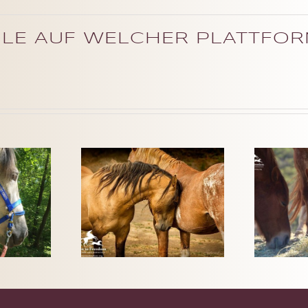
ÄHLE AUF WELCHER PLATTFOR
ER
EN
LANGSAM
ER
CH
SCHNELLER
D
ES
ANS ZIEL
UN
EN