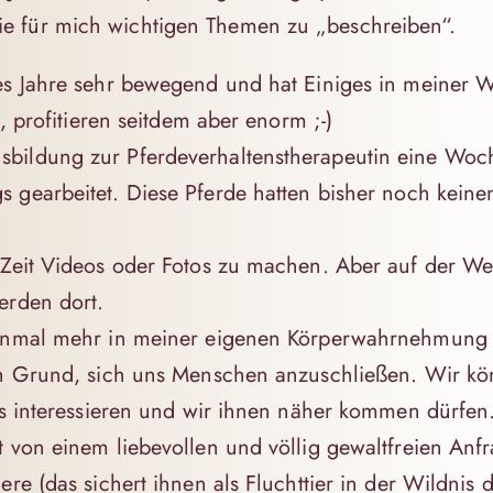
e für mich wichtigen Themen zu „beschreiben“.
ses Jahre sehr bewegend und hat Einiges in meiner
n, profitieren seitdem aber enorm ;-)
bildung zur Pferdeverhaltenstherapeutin eine Woch
s gearbeitet. Diese Pferde hatten bisher noch kein
 Zeit Videos oder Fotos zu machen. Aber auf der We
erden dort.
heinmal mehr in meiner eigenen Körperwahrnehmung
nen Grund, sich uns Menschen anzuschließen. Wir k
uns interessieren und wir ihnen näher kommen dürfen
t von einem liebevollen und völlig gewaltfreien An
ere (das sichert ihnen als Fluchttier in der Wildnis